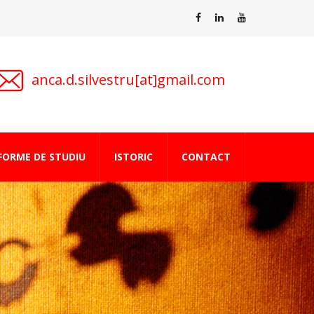
anca.d.silvestru[at]gmail.com
FORME DE STUDIU
ISTORIC
CONTACT