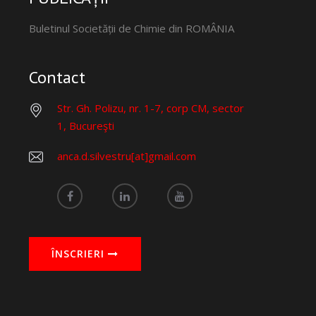
Buletinul Societății de Chimie din ROMÂNIA
Contact
Str. Gh. Polizu, nr. 1-7, corp CM, sector
1, Bucureşti
anca.d.silvestru[at]gmail.com
ÎNSCRIERI