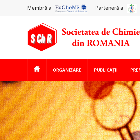
Membră a
Parteneră a
ORGANIZARE
PUBLICAȚII
PREM