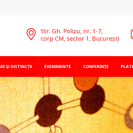
Str. Gh. Polizu, nr. 1-7,
corp CM, sector 1, București
II ȘI DISTINCȚII
EVENIMENTE
CONFERINȚE
PLAT