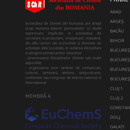
ARAD
ARGEȘ
Societatea de Chimie din Romania are drept
scop reunirea tuturor persoanelor cu studii
BACĂU
superioare implicate in activitatea de
cercetare si proiectare, invatamant, industrie,
BIHOR
din alte ramuri ale economiei si domenii de
activitate utile societatii, in vederea dezvoltarii
BUCUREȘ
si atingerii urmatoarelor obiective:
- promovarea disciplinelor chimiei sub toate
BUCUREȘ
aspectele;
- organizarea unor sedinte de comunicari,
BUCUREȘ
colocvii, seminarii, ateliere, simpozioane,
conferinte sau congrese de interes national si
BUCUREȘ
international.
CLUJ 1
MEMBRĂ A
CLUJ 2
CONSTAN
DOLJ
GALAȚI